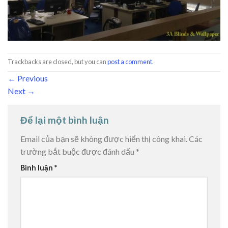
Trackbacks are closed, but you can
post a comment
.
←
Previous
Next
→
Để lại một bình luận
Email của bạn sẽ không được hiển thị công khai.
Các
trường bắt buộc được đánh dấu
*
Bình luận
*