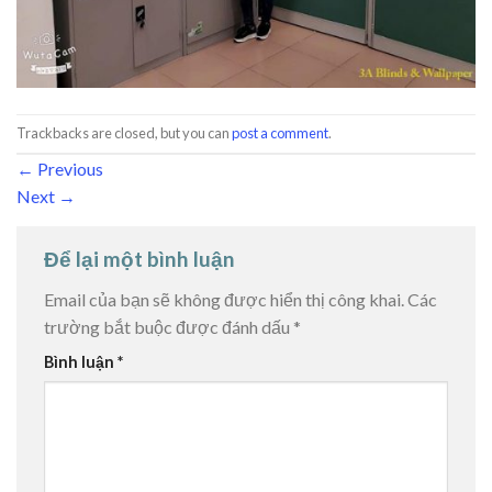
Trackbacks are closed, but you can
post a comment
.
←
Previous
Next
→
Để lại một bình luận
Email của bạn sẽ không được hiển thị công khai.
Các
trường bắt buộc được đánh dấu
*
Bình luận
*