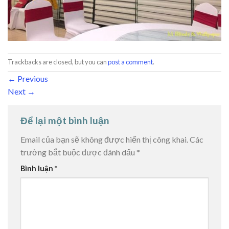
Trackbacks are closed, but you can
post a comment
.
←
Previous
Next
→
Để lại một bình luận
Email của bạn sẽ không được hiển thị công khai.
Các
trường bắt buộc được đánh dấu
*
Bình luận
*