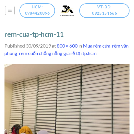
Skip
HCM:
VT-BD:
to
0984420896
0925151666
content
rem-cua-tp-hcm-11
Published
30/09/2019
at
800 × 600
in
Mua rèm cửa, rèm văn
phòng, rèm cuốn chống nắng giá rẻ tại tp.hcm