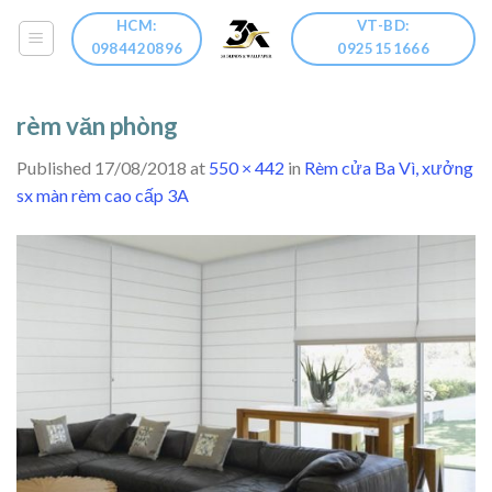
Skip
HCM:
VT-BD:
to
0984420896
0925151666
content
rèm văn phòng
Published
17/08/2018
at
550 × 442
in
Rèm cửa Ba Vì, xưởng
sx màn rèm cao cấp 3A