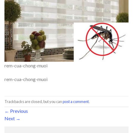
rem-cua-chong-muoi
rem-cua-chong-muoi
Trackbacks are closed, but you can
post a comment
.
←
Previous
Next
→