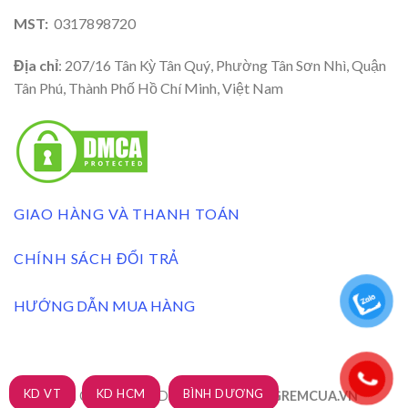
MST:
0317898720
Địa chỉ
: 207/16 Tân Kỳ Tân Quý, Phường Tân Sơn Nhì, Quận
Tân Phú, Thành Phố Hồ Chí Minh, Việt Nam
GIAO HÀNG VÀ THANH TOÁN
CHÍNH SÁCH ĐỔI TRẢ
HƯỚNG DẪN MUA HÀNG
KD VT
KD HCM
BÌNH DƯƠNG
RÈM CỬA 3A BLINDS 2026 ©
| XUONGREMCUA.VN