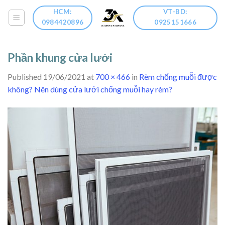
Skip
HCM:
VT-BD:
to
0984420896
0925151666
content
Phần khung cửa lưới
Published
19/06/2021
at
700 × 466
in
Rèm chống muỗi được
không? Nên dùng cửa lưới chống muỗi hay rèm?