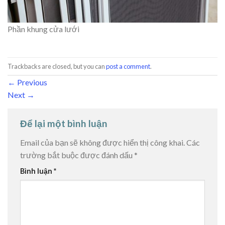
Phần khung cửa lưới
Trackbacks are closed, but you can
post a comment
.
←
Previous
Next
→
Để lại một bình luận
Email của bạn sẽ không được hiển thị công khai.
Các
trường bắt buộc được đánh dấu
*
Bình luận
*