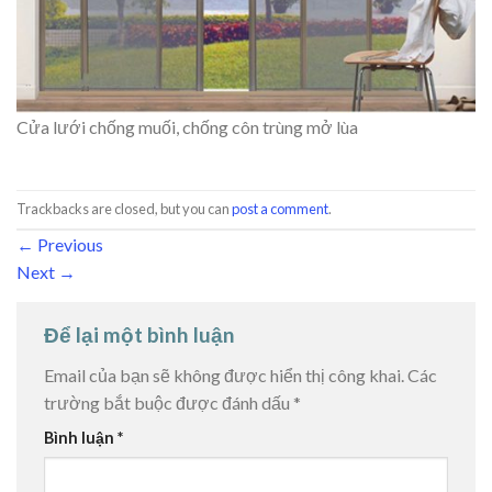
Cửa lưới chống muối, chống côn trùng mở lùa
Trackbacks are closed, but you can
post a comment
.
←
Previous
Next
→
Để lại một bình luận
Email của bạn sẽ không được hiển thị công khai.
Các
trường bắt buộc được đánh dấu
*
Bình luận
*