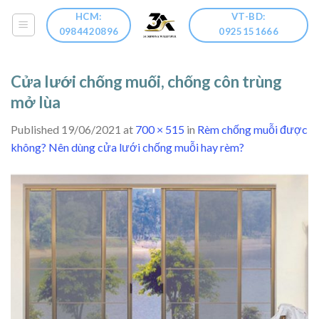
Skip
HCM:
VT-BD:
to
0984420896
0925151666
content
Cửa lưới chống muối, chống côn trùng
mở lùa
Published
19/06/2021
at
700 × 515
in
Rèm chống muỗi được
không? Nên dùng cửa lưới chống muỗi hay rèm?