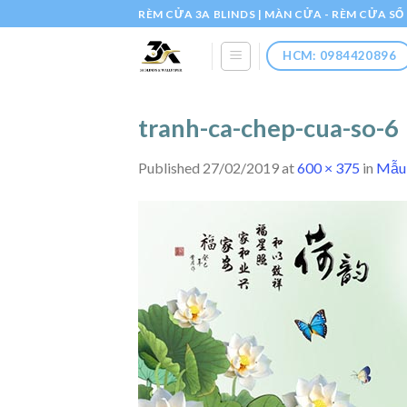
Skip
RÈM CỬA 3A BLINDS | MÀN CỬA - RÈM CỬA S
to
content
HCM: 0984420896
tranh-ca-chep-cua-so-6
Published
27/02/2019
at
600 × 375
in
Mẫu 