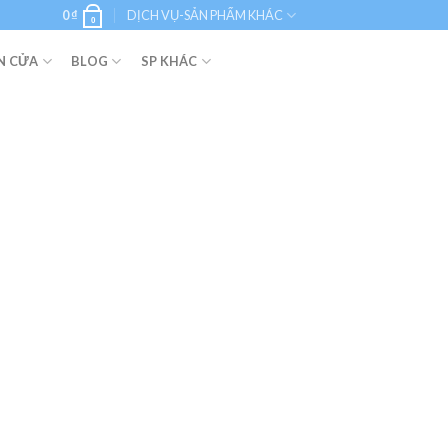
0
₫
DỊCH VỤ-SẢN PHẨM KHÁC
0
N CỬA
BLOG
SP KHÁC