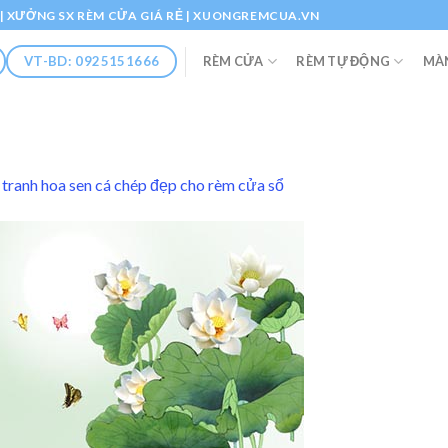
Ổ | XƯỞNG SX RÈM CỬA GIÁ RẺ | XUONGREMCUA.VN
RÈM CỬA
RÈM TỰ ĐỘNG
MÀ
VT-BD: 0925151666
tranh hoa sen cá chép đẹp cho rèm cửa sổ