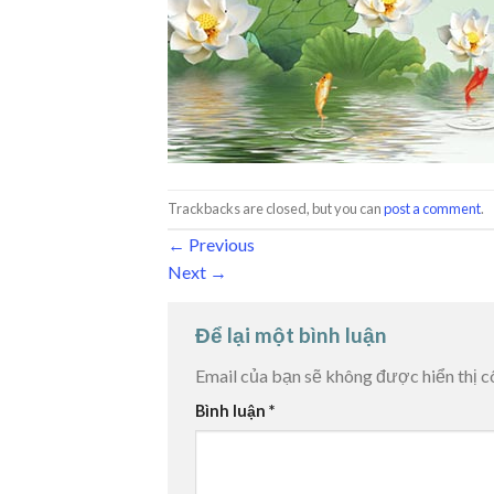
Trackbacks are closed, but you can
post a comment
.
←
Previous
Next
→
Để lại một bình luận
Email của bạn sẽ không được hiển thị c
Bình luận
*