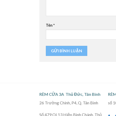
Tên
*
RÈM CỬA 3A Thủ Đức, Tân Bình
RÈM
26 Trường Chinh, P4, Q. Tân Bình
số 1
Số 479 QL13 Hiệp Bình Chánh, Thủ