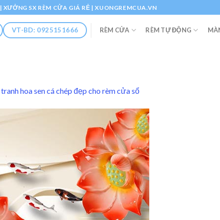
Ổ | XƯỞNG SX RÈM CỬA GIÁ RẺ | XUONGREMCUA.VN
RÈM CỬA
RÈM TỰ ĐỘNG
MÀ
VT-BD: 0925151666
tranh hoa sen cá chép đẹp cho rèm cửa sổ