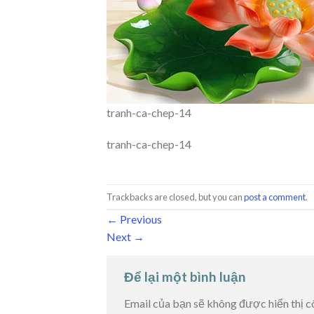
tranh-ca-chep-14
tranh-ca-chep-14
Trackbacks are closed, but you can
post a comment
.
←
Previous
Next
→
Để lại một bình luận
Email của bạn sẽ không được hiển thị c