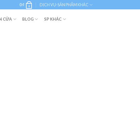
0
₫
DỊCH VỤ-SẢN PHẨM KHÁC
0
N CỬA
BLOG
SP KHÁC