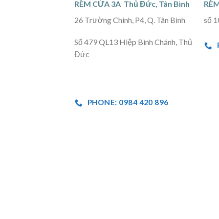
RÈM CỬA 3A Thủ Đức, Tân Bình
RÈM
26 Trường Chinh, P4, Q. Tân Bình
số 1
Số 479 QL13 Hiệp Bình Chánh, Thủ
Đức
PHONE: 0984 420 896