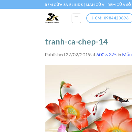
Skip
RÈM CỬA 3A BLINDS | MÀN CỬA - RÈM CỬA S
to
content
HCM: 0984420896
tranh-ca-chep-14
Published
27/02/2019
at
600 × 375
in
Mẫu 