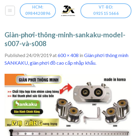
Skip
HCM:
VT-BD:
to
0984420896
0925151666
content
Giàn-phơi-thông-minh-sankaku-model-
s007-và-s008
Published
24/09/2019
at
600 × 408
in
Giàn phơi thông minh
SANKAKU, giàn phơi đồ cao cấp nhập khẩu.