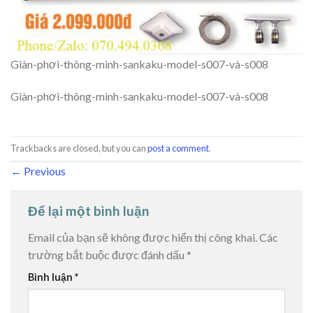
Giàn-phơi-thông-minh-sankaku-model-s007-và-s008
Giàn-phơi-thông-minh-sankaku-model-s007-và-s008
Trackbacks are closed, but you can
post a comment
.
←
Previous
Để lại một bình luận
Email của bạn sẽ không được hiển thị công khai.
Các
trường bắt buộc được đánh dấu
*
Bình luận
*