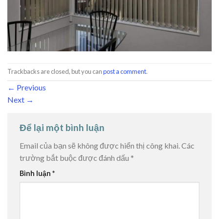
Trackbacks are closed, but you can
post a comment
.
←
Previous
Next
→
Để lại một bình luận
Email của bạn sẽ không được hiển thị công khai.
Các
trường bắt buộc được đánh dấu
*
Bình luận
*