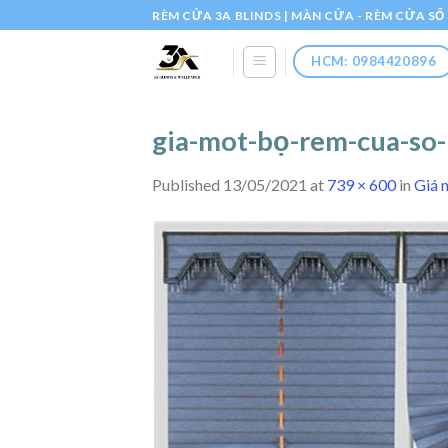
Skip
RÈM CỬA 3A BLINDS | MÀN CỬA - RÈM CỬA S
to
content
HCM: 0984420896
gia-mot-bọ-rem-cua-so-
Published
13/05/2021
at
739 × 600
in
Giá 