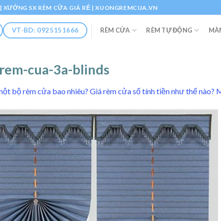
Ổ | XƯỞNG SX RÈM CỬA GIÁ RẺ | XUONGREMCUA.VN
RÈM CỬA
RÈM TỰ ĐỘNG
MÀ
VT-BD: 0925151666
rem-cua-3a-blinds
một bộ rèm cửa bao nhiêu? Giá rèm cửa sổ tính tiền như thế nào?