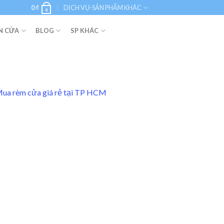
0
₫
DỊCH VỤ-SẢN PHẨM KHÁC
0
N CỬA
BLOG
SP KHÁC
 Mua rèm cửa giá rẻ tại TP HCM