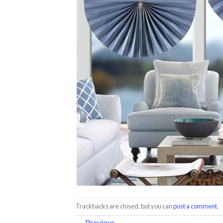
Trackbacks are closed, but you can
post a comment
.
←
Previous