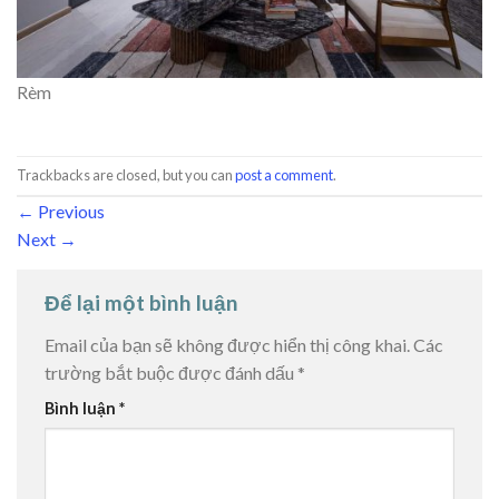
Rèm
Trackbacks are closed, but you can
post a comment
.
←
Previous
Next
→
Để lại một bình luận
Email của bạn sẽ không được hiển thị công khai.
Các
trường bắt buộc được đánh dấu
*
Bình luận
*