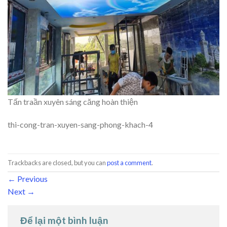
Tấn traần xuyên sáng căng hoàn thiện
thi-cong-tran-xuyen-sang-phong-khach-4
Trackbacks are closed, but you can
post a comment
.
←
Previous
Next
→
Để lại một bình luận