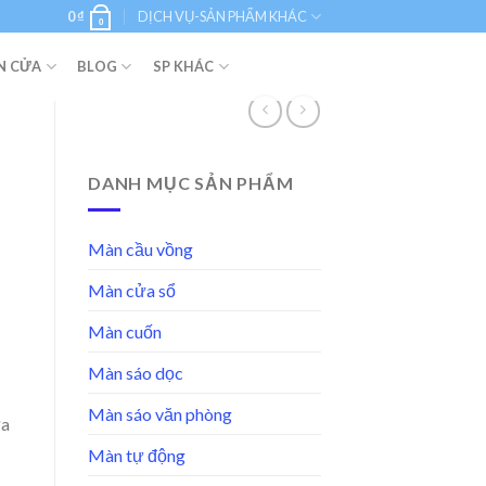
0
₫
DỊCH VỤ-SẢN PHẨM KHÁC
0
N CỬA
BLOG
SP KHÁC
DANH MỤC SẢN PHẨM
Màn cầu vồng
Màn cửa sổ
Màn cuốn
Màn sáo dọc
Màn sáo văn phòng
ửa
Màn tự động