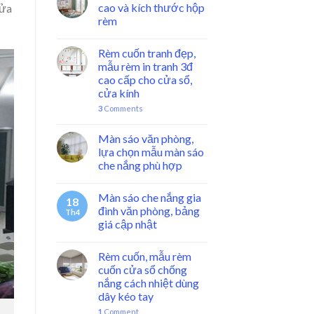
cao và kích thước hộp
cửa
rèm
Rèm cuốn tranh đẹp,
mẫu rèm in tranh 3đ
cao cấp cho cửa sổ,
cửa kính
3
Comments
Màn sáo văn phòng,
lựa chọn mẫu màn sáo
che nắng phù hợp
Màn sáo che nắng gia
18
đình văn phòng, bảng
Th4
giá cập nhật
Rèm cuốn, mẫu rèm
cuốn cửa sổ chống
nắng cách nhiệt dùng
dây kéo tay
1
Comment