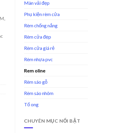
Màn vải đẹp
Phụ kiện rèm cửa
CM,
Rèm chống nắng
ác
Rèm cửa đẹp
Rèm cửa giá rẻ
Rèm nhựa pvc
g
Rem oline
Rèm sáo gỗ
Rèm sáo nhôm
Tổ ong
CHUYÊN MỤC NỔI BẬT