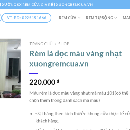
Ổ | XƯỞNG SX RÈM CỬA GIÁ RẺ | XUONGREMCUA.VN
RÈM CỬA
RÈM TỰ ĐỘNG
MÀ
VT-BD: 0925151666
TRANG CHỦ
»
SHOP
Rèm lá dọc màu vàng nhạt
xuongremcua.vn
220,000
₫
Mâu rèm lá dọc màu vàng nhạt mã màu 101(có thể
chọn thêm trong danh sách mã màu)
Đặt hàng theo kích thước khung cửa thực tế c
khách hàng.