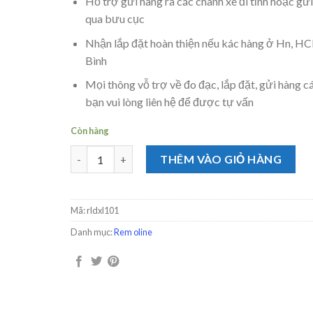
Hỗ trợ gửi hàng ra các chành xe đi tỉnh hoặc gửi
qua bưu cục
Nhận lắp đặt hoàn thiện nếu kác hàng ở Hn, H
Bình
Mọi thông vỗ trợ về đo đạc, lắp đặt, gửi hàng c
bạn vui lòng liên hệ để được tự vấn
Còn hàng
Rèm lá dọc màu vàng nhạt xuongremcua.vn số lượn
THÊM VÀO GIỎ HÀNG
Mã:
rldxl101
Danh mục:
Rem oline