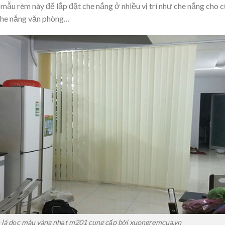
mẫu rèm này để lắp đặt che nắng ở nhiều vị trí như che nắng cho 
 che nắng văn phòng…
lá dọc màu vàng nhạt m201 cung cấp bởi xuongremcua.vn