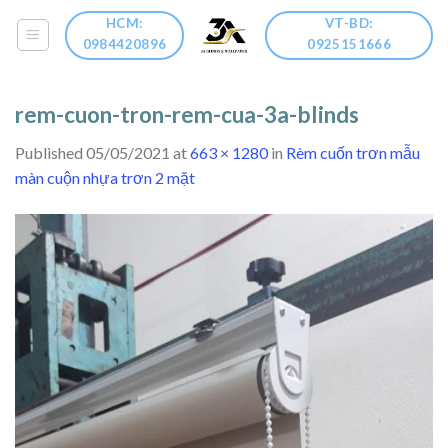
Skip
HCM:
VT-BD:
to
0984420896
0925151666
content
rem-cuon-tron-rem-cua-3a-blinds
Published
05/05/2021
at
663 × 1280
in
Rèm cuốn trơn mẫu
màn cuộn nhựa trơn 2 mặt