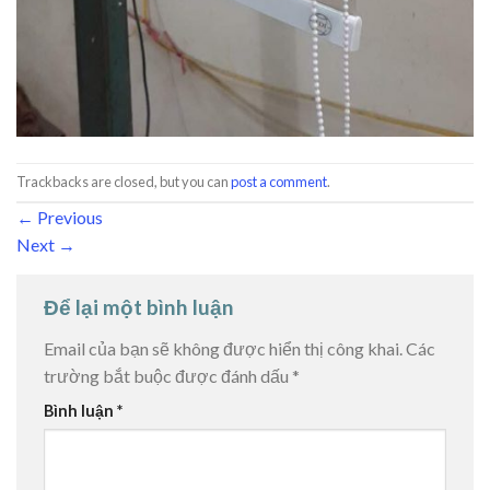
Trackbacks are closed, but you can
post a comment
.
←
Previous
Next
→
Để lại một bình luận
Email của bạn sẽ không được hiển thị công khai.
Các
trường bắt buộc được đánh dấu
*
Bình luận
*