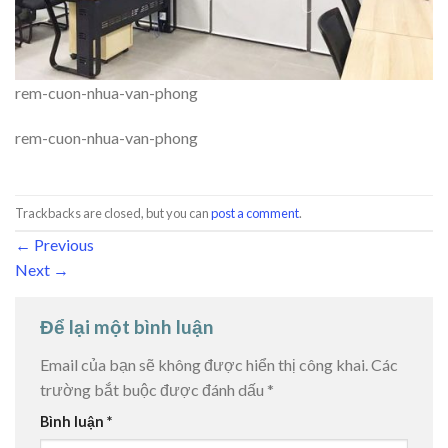
rem-cuon-nhua-van-phong
rem-cuon-nhua-van-phong
Trackbacks are closed, but you can
post a comment
.
←
Previous
Next
→
Để lại một bình luận
Email của bạn sẽ không được hiển thị công khai.
Các
trường bắt buộc được đánh dấu
*
Bình luận
*