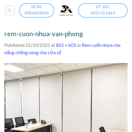
Skip
HCM:
VT-BD:
to
0984420896
0925151666
content
rem-cuon-nhua-van-phong
Published
25/10/2022
at
801 × 601
in
Rèm cuốn nhựa che
nắng chống nóng cho cửa sổ