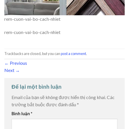
rem-cuon-vai-bo-cach-nhiet
rem-cuon-vai-bo-cach-nhiet
Trackbacks are closed, but you can
post a comment
.
←
Previous
Next
→
Để lại một bình luận
Email của bạn sẽ không được hiển thị công khai.
Các
trường bắt buộc được đánh dấu
*
Bình luận
*