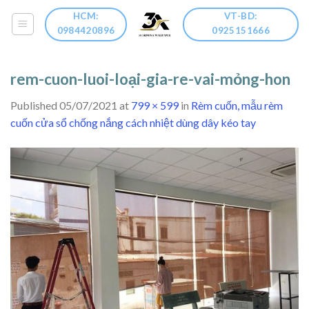
Skip
HCM:
VT-BD:
to
0984420896
0925151666
content
rem-cuon-luoi-loại-gia-re-vai-mỏng-hon
Published
05/07/2021
at
799 × 599
in
Rèm cuốn, mẫu rèm
cuốn cửa sổ chống nắng cách nhiệt dùng dây kéo tay