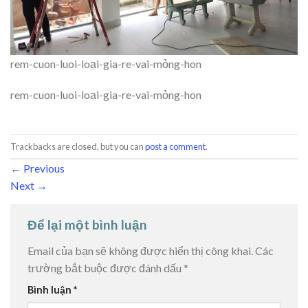
rem-cuon-luoi-loại-gia-re-vai-mỏng-hon
rem-cuon-luoi-loại-gia-re-vai-mỏng-hon
Trackbacks are closed, but you can
post a comment
.
←
Previous
Next
→
Để lại một bình luận
Email của bạn sẽ không được hiển thị công khai.
Các
trường bắt buộc được đánh dấu
*
Bình luận
*