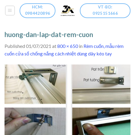
Skip
HCM:
VT-BD:
to
0984420896
0925151666
content
huong-dan-lap-dat-rem-cuon
Published
01/07/2021
at
800 × 650
in
Rèm cuốn, mẫu rèm
cuốn cửa sổ chống nắng cách nhiệt dùng dây kéo tay