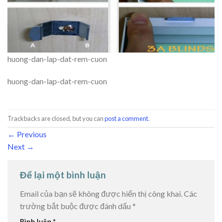
huong-dan-lap-dat-rem-cuon
huong-dan-lap-dat-rem-cuon
Trackbacks are closed, but you can
post a comment
.
←
Previous
Next
→
Để lại một bình luận
Email của bạn sẽ không được hiển thị công khai.
Các
trường bắt buộc được đánh dấu
*
Bình luận
*