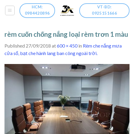
Skip
HCM:
VT-BD:
to
0984420896
0925151666
content
rèm cuốn chống nắng loại rèm trơn 1 màu
Published
27/09/2018
at
600 × 450
in
Rèm che nắng mưa
cửa sổ, bạt che hành lang ban công ngoài trời.