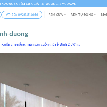
Ổ | XƯỞNG SX RÈM CỬA GIÁ RẺ | XUONGREMCUA.VN
RÈM CỬA
RÈM TỰ ĐỘNG
MÀ
VT-BD: 0925151666
inh-duong
 cuốn che nắng, màn sáo cuộn giá rẻ Bình Dương