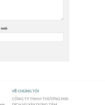
 web
VỀ CHÚNG TÔI
CÔNG TY TNHH THƯƠNG MẠI
ạnh,
DỊCH VỤ XÂY DỰNG TÂM