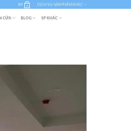
0
₫
DỊCH VỤ-SẢN PHẨM KHÁC
0
N CỬA
BLOG
SP KHÁC