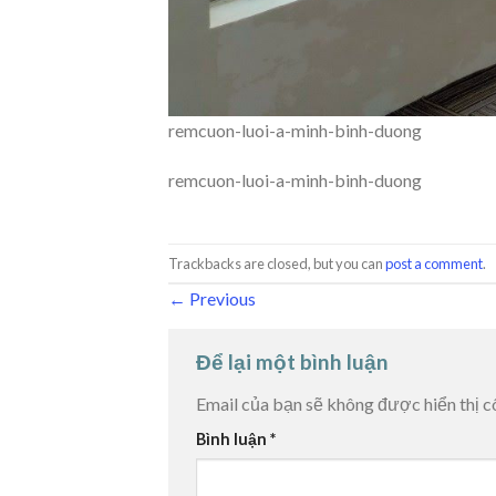
remcuon-luoi-a-minh-binh-duong
remcuon-luoi-a-minh-binh-duong
Trackbacks are closed, but you can
post a comment
.
←
Previous
Để lại một bình luận
Email của bạn sẽ không được hiển thị c
Bình luận
*