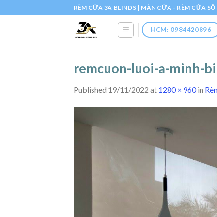
Skip
RÈM CỬA 3A BLINDS | MÀN CỬA - RÈM CỬA S
to
content
HCM: 0984420896
remcuon-luoi-a-minh-b
Published
19/11/2022
at
1280 × 960
in
Rèm