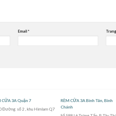
Email
*
Trang
 CỬA 3A Quận 7
RÈM CỬA 3A Bình Tân, Bình
Chánh
0 Đường số 2 , khu Himlam Q7
Số 588 Lê Trọng Tấn, P. Tây Th