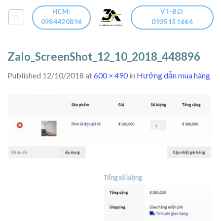
Skip
HCM:
VT-BD:
to
0984420896
0925151666
content
Zalo_ScreenShot_12_10_2018_448896
Published
12/10/2018
at
600 × 490
in
Hướng dẫn mua hàng