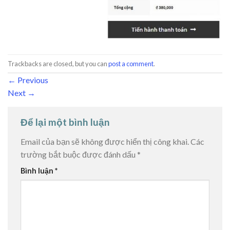
Trackbacks are closed, but you can
post a comment
.
←
Previous
Next
→
Để lại một bình luận
Email của bạn sẽ không được hiển thị công khai.
Các
trường bắt buộc được đánh dấu
*
Bình luận
*