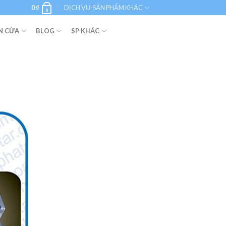
0
₫
DỊCH VỤ-SẢN PHẨM KHÁC
0
N CỬA
BLOG
SP KHÁC