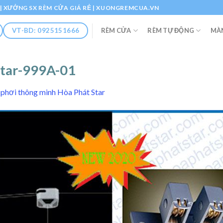
Ổ | XƯỞNG SX RÈM CỬA GIÁ RẺ | XUONGREMCUA.VN
RÈM CỬA
RÈM TỰ ĐỘNG
MÀ
VT-BD: 0925151666
Star-999A-01
 phơi thông minh Hòa Phát Star