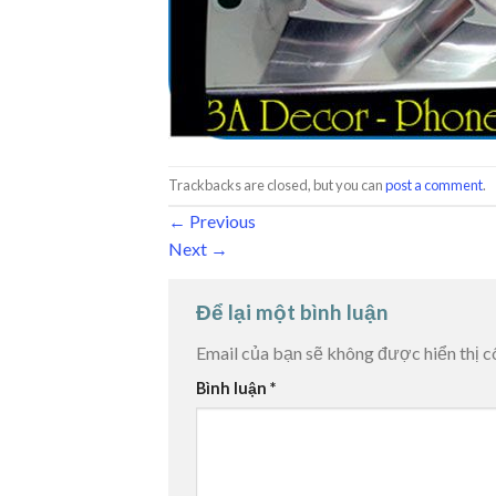
Trackbacks are closed, but you can
post a comment
.
←
Previous
Next
→
Để lại một bình luận
Email của bạn sẽ không được hiển thị c
Bình luận
*