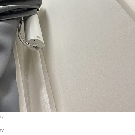
my
my