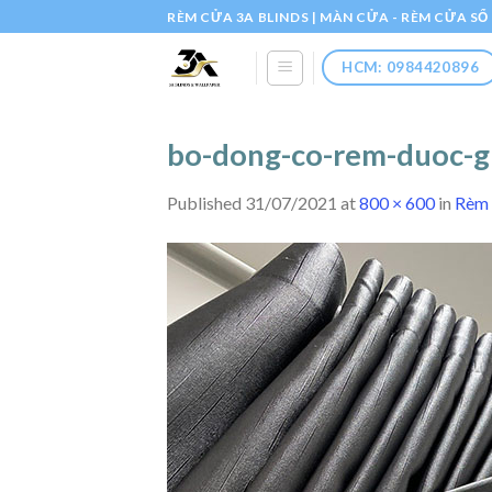
Skip
RÈM CỬA 3A BLINDS | MÀN CỬA - RÈM CỬA S
to
content
HCM: 0984420896
bo-dong-co-rem-duoc-g
Published
31/07/2021
at
800 × 600
in
Rèm 