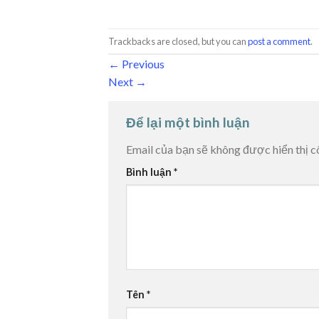
Trackbacks are closed, but you can
post a comment
.
←
Previous
Next
→
Để lại một bình luận
Email của bạn sẽ không được hiển thị c
Bình luận
*
Tên
*