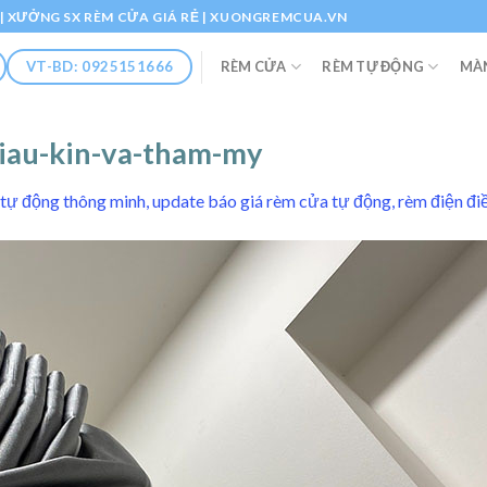
Ổ | XƯỞNG SX RÈM CỬA GIÁ RẺ | XUONGREMCUA.VN
RÈM CỬA
RÈM TỰ ĐỘNG
MÀ
VT-BD: 0925151666
iau-kin-va-tham-my
tự động thông minh, update báo giá rèm cửa tự động, rèm điện điề