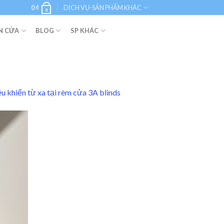
0
₫
DỊCH VỤ-SẢN PHẨM KHÁC
0
N CỬA
BLOG
SP KHÁC
u khiển từ xa tại rèm cửa 3A blinds