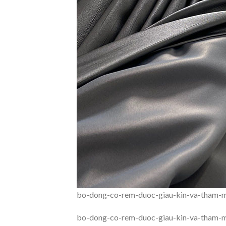
bo-dong-co-rem-duoc-giau-kin-va-tham-
bo-dong-co-rem-duoc-giau-kin-va-tham-