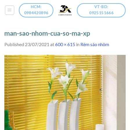
Skip
HCM:
VT-BD:
to
0984420896
0925151666
content
man-sao-nhom-cua-so-ma-xp
Published
23/07/2021
at
600 × 615
in
Rèm sáo nhôm