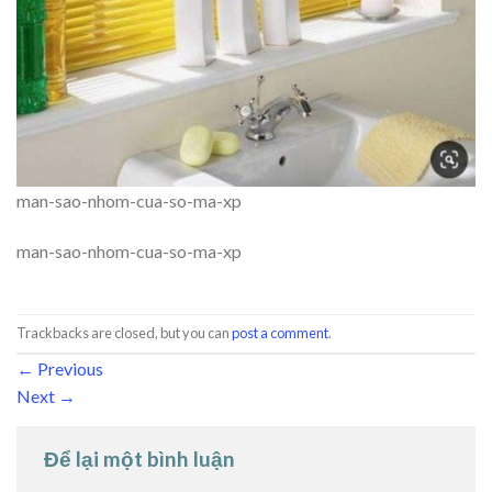
man-sao-nhom-cua-so-ma-xp
man-sao-nhom-cua-so-ma-xp
Trackbacks are closed, but you can
post a comment
.
←
Previous
Next
→
Để lại một bình luận