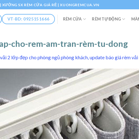
Ổ | XƯỞNG SX RÈM CỬA GIÁ RẺ | XUONGREMCUA.VN
RÈM CỬA
RÈM TỰ ĐỘNG
MÀ
VT-BD: 0925151666
cap-cho-rem-am-tran-rèm-tu-dong
vải 2 lớp đẹp cho phòng ngủ phòng khách, update báo giá rèm vải