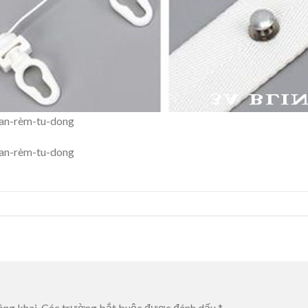
an-rèm-tu-dong
an-rèm-tu-dong
ông khai.
Các trường bắt buộc được đánh dấu
*