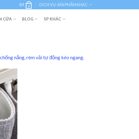
0
₫
DỊCH VỤ-SẢN PHẨM KHÁC
0
N CỬA
BLOG
SP KHÁC
 chống nắng, rèm vải tự động kéo ngang.