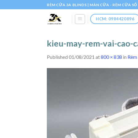
Skip
RÈM CỬA 3A BLINDS | MÀN CỬA - RÈM CỬA S
to
content
HCM: 0984420896
kieu-may-rem-vai-cao-
Published
01/08/2021
at
800 × 838
in
Rèm 