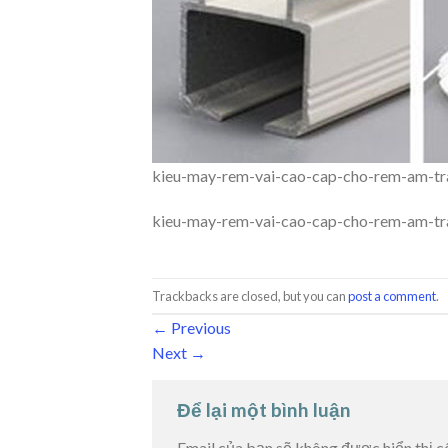
kieu-may-rem-vai-cao-cap-cho-rem-am-tr
kieu-may-rem-vai-cao-cap-cho-rem-am-tr
Trackbacks are closed, but you can
post a comment
.
←
Previous
Next
→
Để lại một bình luận
Email của bạn sẽ không được hiển thị c