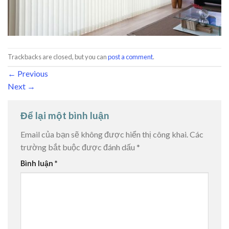
Trackbacks are closed, but you can
post a comment
.
←
Previous
Next
→
Để lại một bình luận
Email của bạn sẽ không được hiển thị công khai.
Các
trường bắt buộc được đánh dấu
*
Bình luận
*