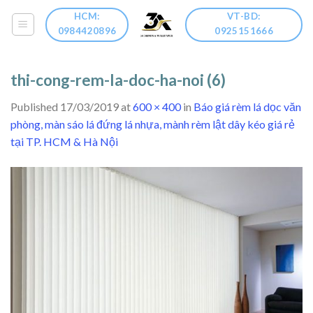
Skip
HCM:
VT-BD:
to
0984420896
0925151666
content
thi-cong-rem-la-doc-ha-noi (6)
Published
17/03/2019
at
600 × 400
in
Báo giá rèm lá dọc văn
phòng, màn sáo lá đứng lá nhựa, mành rèm lật dây kéo giá rẻ
tại TP. HCM & Hà Nội