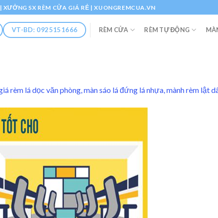
Ổ | XƯỞNG SX RÈM CỬA GIÁ RẺ | XUONGREMCUA.VN
RÈM CỬA
RÈM TỰ ĐỘNG
MÀ
VT-BD: 0925151666
giá rèm lá dọc văn phòng, màn sáo lá đứng lá nhựa, mành rèm lật 