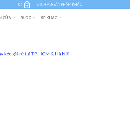
0
₫
DỊCH VỤ-SẢN PHẨM KHÁC
0
N CỬA
BLOG
SP KHÁC
dây kéo giá rẻ tại TP. HCM & Hà Nội