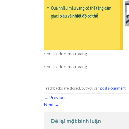
rem-la-doc-mau-vang
rem-la-doc-mau-vang
Trackbacks are closed, but you can
post a comment
.
←
Previous
Next
→
Để lại một bình luận