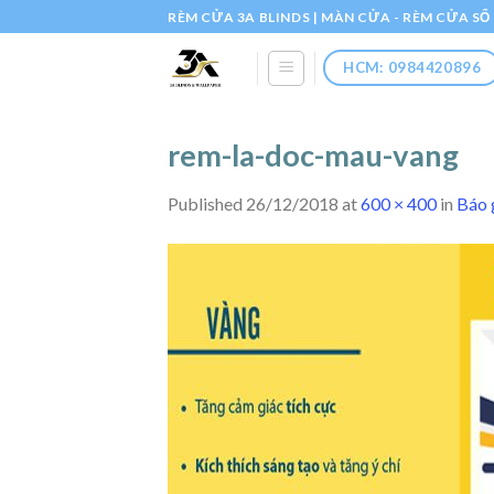
Skip
RÈM CỬA 3A BLINDS | MÀN CỬA - RÈM CỬA S
to
content
HCM: 0984420896
rem-la-doc-mau-vang
Published
26/12/2018
at
600 × 400
in
Báo 