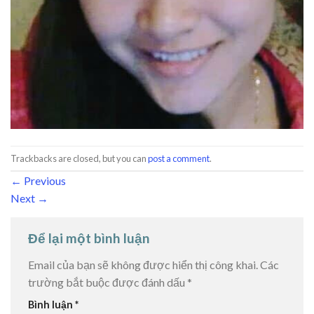
Trackbacks are closed, but you can
post a comment
.
←
Previous
Next
→
Để lại một bình luận
Email của bạn sẽ không được hiển thị công khai.
Các
trường bắt buộc được đánh dấu
*
Bình luận
*