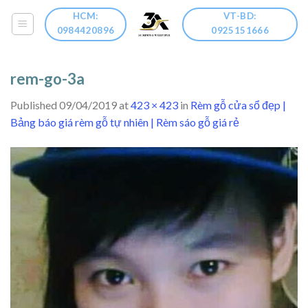
Skip
HCM:
VT-BD:
to
0984420896
0925151666
content
rem-go-3a
Published
09/04/2019
at
423 × 423
in
Rèm gỗ cửa sổ đẹp |
Bảng báo giá rèm gỗ tự nhiên | Rèm sáo gỗ giá rẻ