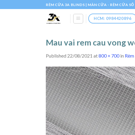
Skip
RÈM CỬA 3A BLINDS | MÀN CỬA - RÈM CỬA S
to
content
HCM: 0984420896
Mau vai rem cau vong 
Published
22/08/2021
at
800 × 700
in
Rèm 