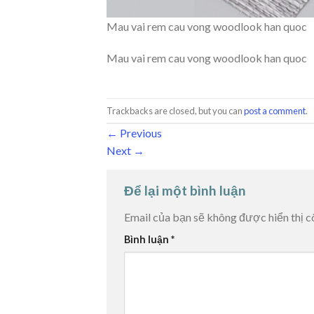
Mau vai rem cau vong woodlook han quoc
Mau vai rem cau vong woodlook han quoc
Trackbacks are closed, but you can
post a comment
.
←
Previous
Next
→
Để lại một bình luận
Email của bạn sẽ không được hiển thị c
Bình luận
*