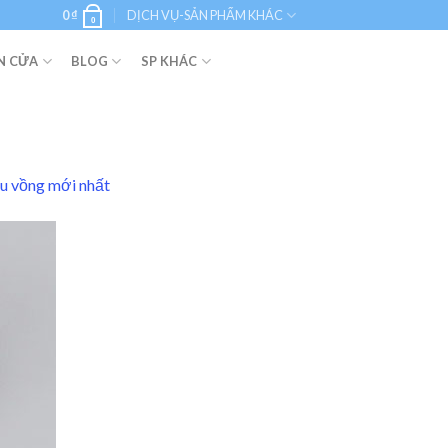
0
₫
DỊCH VỤ-SẢN PHẨM KHÁC
0
N CỬA
BLOG
SP KHÁC
ầu vồng mới nhất