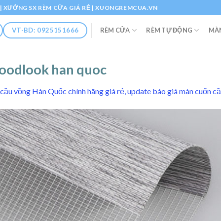
Ổ | XƯỞNG SX RÈM CỬA GIÁ RẺ | XUONGREMCUA.VN
RÈM CỬA
RÈM TỰ ĐỘNG
MÀ
VT-BD: 0925151666
woodlook han quoc
cầu vồng Hàn Quốc chính hãng giá rẻ, update báo giá màn cuốn c