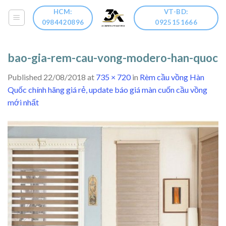
Skip
HCM:
VT-BD:
to
0984420896
0925151666
content
bao-gia-rem-cau-vong-modero-han-quoc
Published
22/08/2018
at
735 × 720
in
Rèm cầu vồng Hàn
Quốc chính hãng giá rẻ, update báo giá màn cuốn cầu vồng
mới nhất