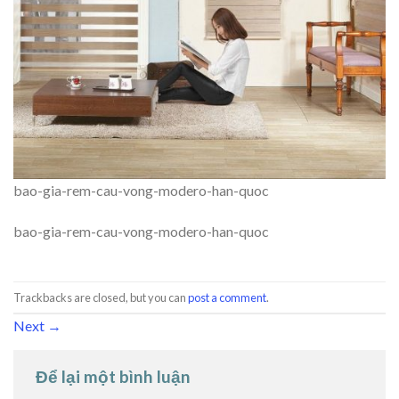
bao-gia-rem-cau-vong-modero-han-quoc
bao-gia-rem-cau-vong-modero-han-quoc
Trackbacks are closed, but you can
post a comment
.
Next
→
Để lại một bình luận