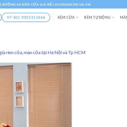
Ổ | XƯỞNG SX RÈM CỬA GIÁ RẺ | XUONGREMCUA.VN
RÈM CỬA
RÈM TỰ ĐỘNG
MÀ
VT-BD: 0925151666
giá rèm cửa, màn cửa tại Hà Nội và Tp HCM