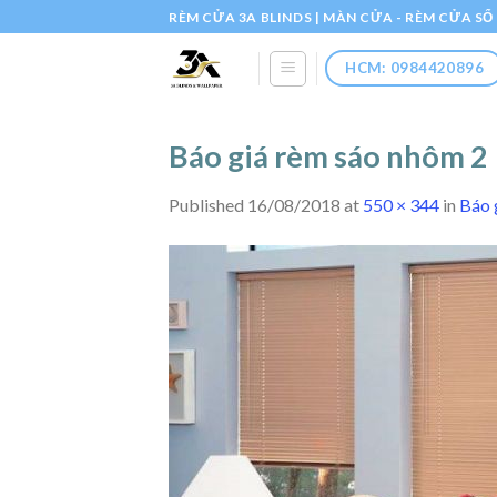
Skip
RÈM CỬA 3A BLINDS | MÀN CỬA - RÈM CỬA S
to
content
HCM: 0984420896
Báo giá rèm sáo nhôm 2
Published
16/08/2018
at
550 × 344
in
Báo 