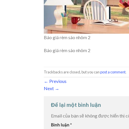
Báo giá rèm sáo nhôm 2
Báo giá rèm sáo nhôm 2
Trackbacks are closed, but you can
post a comment
.
←
Previous
Next
→
Để lại một bình luận
Email của bạn sẽ không được hiển thị c
Bình luận
*