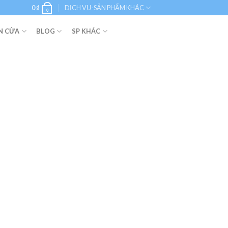
0
₫
DỊCH VỤ-SẢN PHẨM KHÁC
0
N CỬA
BLOG
SP KHÁC