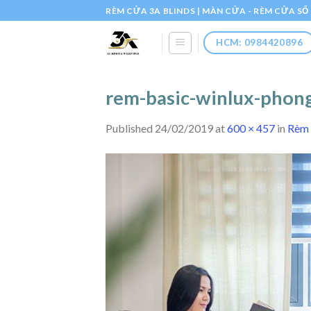
Skip
RÈM CỬA 3A BLINDS | MÀN CỬA - RÈM CỬA S
to
content
HCM: 0984420896
rem-basic-winlux-phon
Published
24/02/2019
at
600 × 457
in
Rèm 