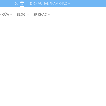
0
₫
DỊCH VỤ-SẢN PHẨM KHÁC
0
N CỬA
BLOG
SP KHÁC