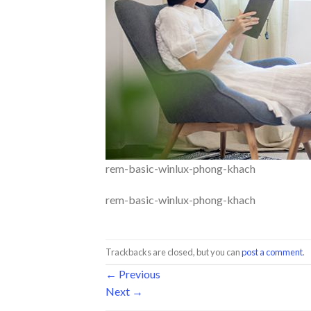
rem-basic-winlux-phong-khach
rem-basic-winlux-phong-khach
Trackbacks are closed, but you can
post a comment
.
←
Previous
Next
→