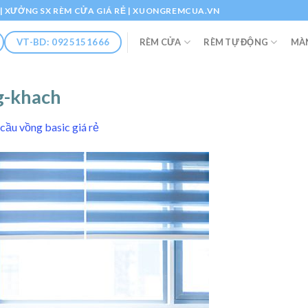
Ổ | XƯỞNG SX RÈM CỬA GIÁ RẺ | XUONGREMCUA.VN
RÈM CỬA
RÈM TỰ ĐỘNG
MÀ
VT-BD: 0925151666
g-khach
cầu vồng basic giá rẻ