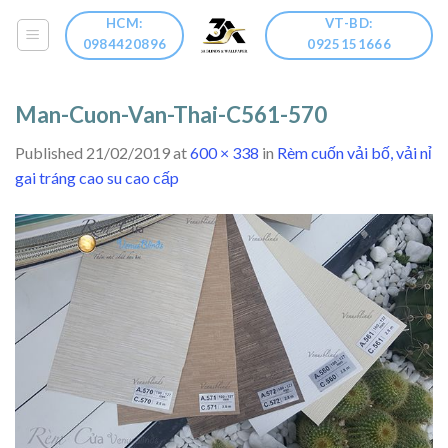
Skip
HCM:
VT-BD:
to
0984420896
0925151666
content
Man-Cuon-Van-Thai-C561-570
Published
21/02/2019
at
600 × 338
in
Rèm cuốn vải bố, vải nỉ
gai tráng cao su cao cấp