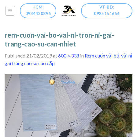
Skip
HCM:
VT-BD:
to
0984420896
0925151666
content
rem-cuon-vai-bo-vai-ni-tron-ni-gai-
trang-cao-su-can-nhiet
Published
21/02/2019
at
600 × 338
in
Rèm cuốn vải bố, vải nỉ
gai tráng cao su cao cấp