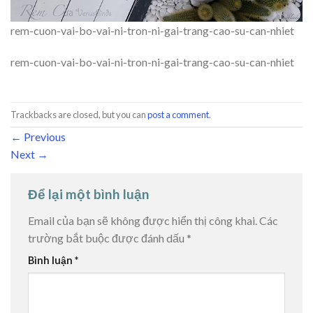
rem-cuon-vai-bo-vai-ni-tron-ni-gai-trang-cao-su-can-nhiet
rem-cuon-vai-bo-vai-ni-tron-ni-gai-trang-cao-su-can-nhiet
Trackbacks are closed, but you can
post a comment
.
←
Previous
Next
→
Để lại một bình luận
Email của bạn sẽ không được hiển thị công khai.
Các
trường bắt buộc được đánh dấu
*
Bình luận
*