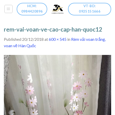
Skip
HCM:
VT-BD:
to
0984420896
0925151666
content
rem-vai-voan-ve-cao-cap-han-quoc12
Published
20/12/2018
at
600 × 545
in
Rèm vải voan trắng,
voan vẽ Hàn Quốc