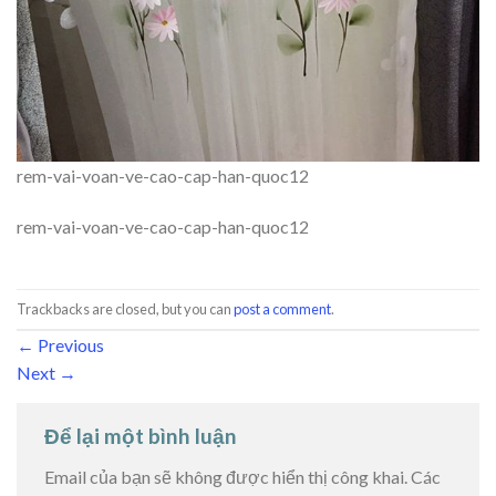
rem-vai-voan-ve-cao-cap-han-quoc12
rem-vai-voan-ve-cao-cap-han-quoc12
Trackbacks are closed, but you can
post a comment
.
←
Previous
Next
→
Để lại một bình luận
Email của bạn sẽ không được hiển thị công khai.
Các