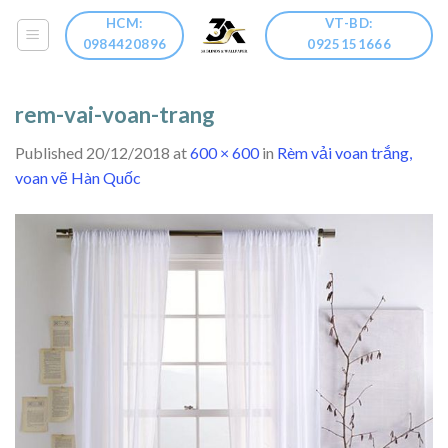
Skip
HCM:
VT-BD:
to
0984420896
0925151666
content
rem-vai-voan-trang
Published
20/12/2018
at
600 × 600
in
Rèm vải voan trắng,
voan vẽ Hàn Quốc