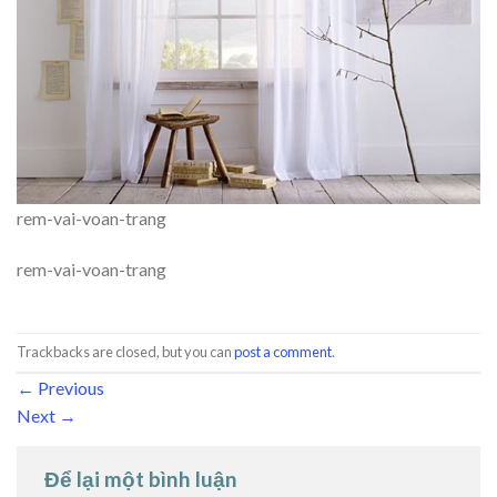
rem-vai-voan-trang
rem-vai-voan-trang
Trackbacks are closed, but you can
post a comment
.
←
Previous
Next
→
Để lại một bình luận