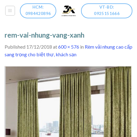
Skip
HCM:
VT-BD:
to
0984420896
0925151666
content
rem-vai-nhung-vang-xanh
Published
17/12/2018
at
600 × 576
in
Rèm vải nhung cao cấp
sang trọng cho biệt thự, khách sạn