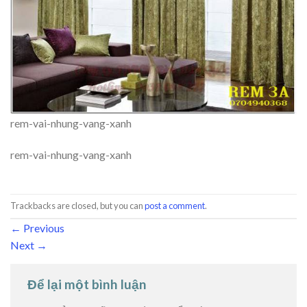
rem-vai-nhung-vang-xanh
rem-vai-nhung-vang-xanh
Trackbacks are closed, but you can
post a comment
.
←
Previous
Next
→
Để lại một bình luận