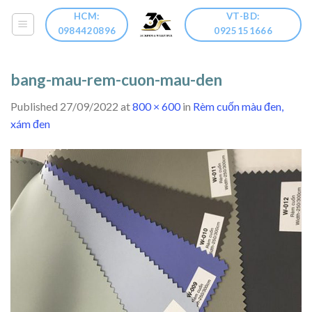
Skip
HCM:
VT-BD:
to
0984420896
0925151666
content
bang-mau-rem-cuon-mau-den
Published
27/09/2022
at
800 × 600
in
Rèm cuốn màu đen,
xám đen