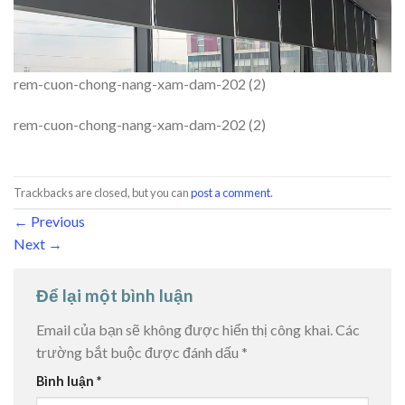
rem-cuon-chong-nang-xam-dam-202 (2)
rem-cuon-chong-nang-xam-dam-202 (2)
Trackbacks are closed, but you can
post a comment
.
←
Previous
Next
→
Để lại một bình luận
Email của bạn sẽ không được hiển thị công khai.
Các
trường bắt buộc được đánh dấu
*
Bình luận
*