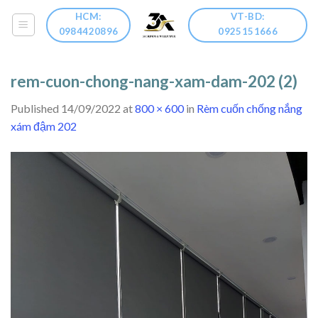
Skip
HCM:
VT-BD:
to
0984420896
0925151666
content
rem-cuon-chong-nang-xam-dam-202 (2)
Published
14/09/2022
at
800 × 600
in
Rèm cuốn chống nắng
xám đậm 202