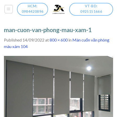
Skip
HCM:
VT-BD:
to
0984420896
0925151666
content
man-cuon-van-phong-mau-xam-1
Published
14/09/2022
at
800 × 600
in
Màn cuốn văn phòng
màu xám 104