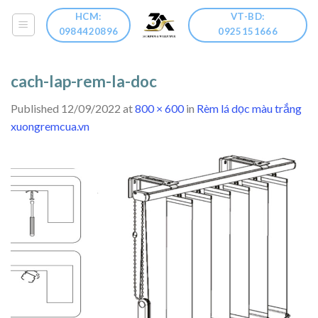
Skip
HCM:
VT-BD:
to
0984420896
0925151666
content
cach-lap-rem-la-doc
Published
12/09/2022
at
800 × 600
in
Rèm lá dọc màu trắng
xuongremcua.vn