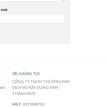
 web
VỀ CHÚNG TÔI
CÔNG TY TNHH THƯƠNG MẠI
ạnh,
DỊCH VỤ XÂY DỰNG TÂM
THÀNH ĐỨC
MST:
0317898720