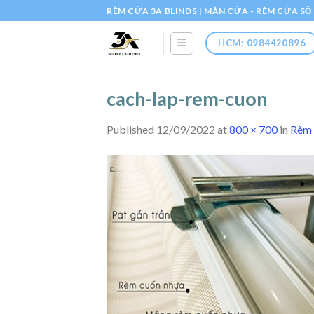
Skip
RÈM CỬA 3A BLINDS | MÀN CỬA - RÈM CỬA S
to
content
HCM: 0984420896
cach-lap-rem-cuon
Published
12/09/2022
at
800 × 700
in
Rèm 