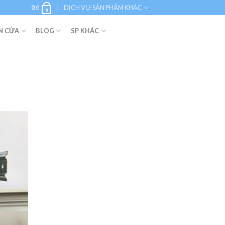
0
₫
DỊCH VỤ-SẢN PHẨM KHÁC
0
N CỬA
BLOG
SP KHÁC