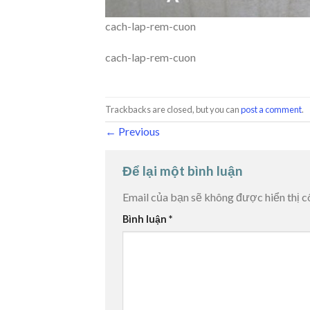
cach-lap-rem-cuon
cach-lap-rem-cuon
Trackbacks are closed, but you can
post a comment
.
←
Previous
Để lại một bình luận
Email của bạn sẽ không được hiển thị c
Bình luận
*