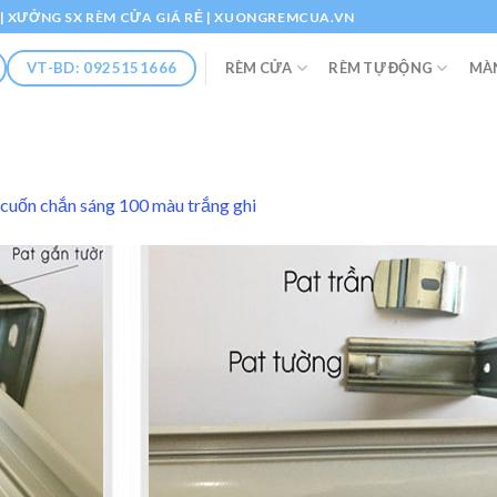
Ổ | XƯỞNG SX RÈM CỬA GIÁ RẺ | XUONGREMCUA.VN
RÈM CỬA
RÈM TỰ ĐỘNG
MÀ
VT-BD: 0925151666
cuốn chắn sáng 100 màu trắng ghi