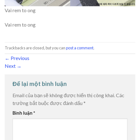
Vai rem to ong
Vai rem to ong
Trackbacks are closed, but you can
post a comment
.
←
Previous
Next
→
Để lại một bình luận
Email của bạn sẽ không được hiển thị công khai.
Các
trường bắt buộc được đánh dấu
*
Bình luận
*