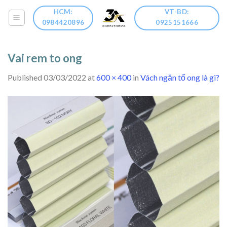
Skip
HCM:
VT-BD:
to
0984420896
0925151666
content
Vai rem to ong
Published
03/03/2022
at
600 × 400
in
Vách ngăn tổ ong là gì?