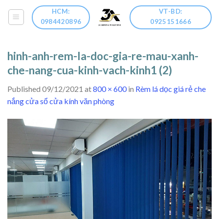
Skip
HCM:
VT-BD:
to
0984420896
0925151666
content
hinh-anh-rem-la-doc-gia-re-mau-xanh-
che-nang-cua-kinh-vach-kinh1 (2)
Published
09/12/2021
at
800 × 600
in
Rèm lá dọc giá rẻ che
nắng cửa sổ cửa kính văn phòng