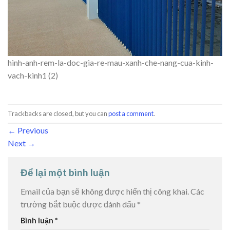
hinh-anh-rem-la-doc-gia-re-mau-xanh-che-nang-cua-kinh-
vach-kinh1 (2)
Trackbacks are closed, but you can
post a comment
.
←
Previous
Next
→
Để lại một bình luận
Email của bạn sẽ không được hiển thị công khai.
Các
trường bắt buộc được đánh dấu
*
Bình luận
*