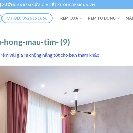
Ổ | XƯỞNG SX RÈM CỬA GIÁ RẺ | XUONGREMCUA.VN
RÈM CỬA
RÈM TỰ ĐỘNG
MÀ
VT-BD: 0925151666
-hong-mau-tim- (9)
rèm vải giá rẻ chống nắng tốt cho bạn tham khảo