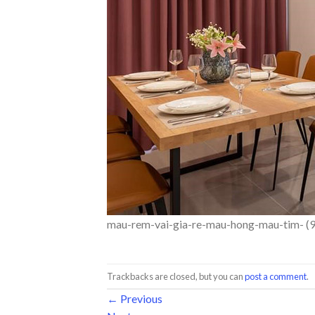
mau-rem-vai-gia-re-mau-hong-mau-tim- (9
Trackbacks are closed, but you can
post a comment
.
←
Previous