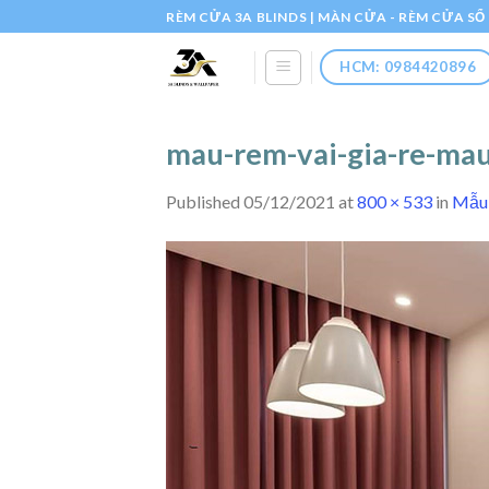
Skip
RÈM CỬA 3A BLINDS | MÀN CỬA - RÈM CỬA S
to
content
HCM: 0984420896
mau-rem-vai-gia-re-mau
Published
05/12/2021
at
800 × 533
in
Mẫu 