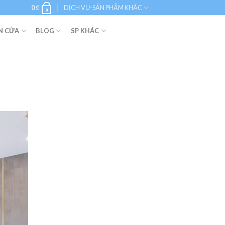
0
₫
DỊCH VỤ-SẢN PHẨM KHÁC
0
N CỬA
BLOG
SP KHÁC