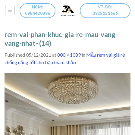
Skip
HCM:
VT-BD:
to
0984420896
0925151666
content
rem-vai-phan-khuc-gia-re-mau-vang-
vang-nhat- (14)
Published
05/12/2021
at
800 × 1089
in
Mẫu rèm vải giá rẻ
chống nắng tốt cho bạn tham khảo