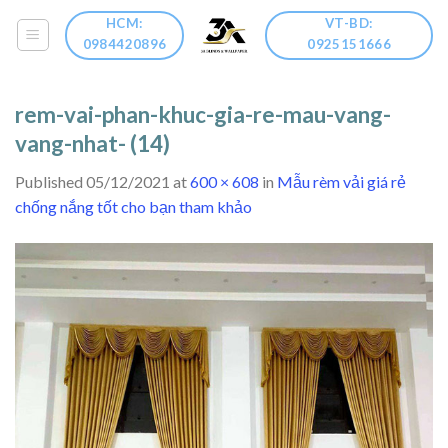
Skip
HCM:
VT-BD:
to
0984420896
0925151666
content
rem-vai-phan-khuc-gia-re-mau-vang-
vang-nhat- (14)
Published
05/12/2021
at
600 × 608
in
Mẫu rèm vải giá rẻ
chống nắng tốt cho bạn tham khảo