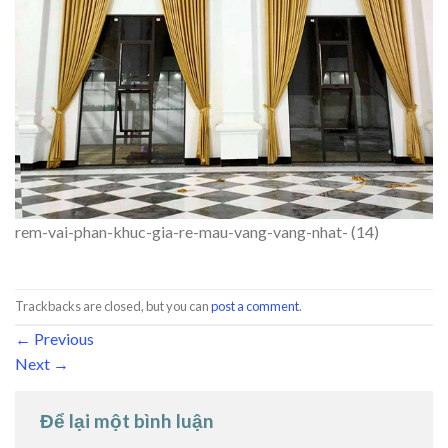
rem-vai-phan-khuc-gia-re-mau-vang-vang-nhat- (14)
Trackbacks are closed, but you can
post a comment
.
←
Previous
Next
→
Để lại một bình luận