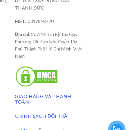
ạnh,
DỊCH VỤ XÂY DỰNG TÂM
THÀNH ĐỨC
MST:
0317898720
Địa chỉ
: 207/16 Tân Kỳ Tân Quý,
Phường Tân Sơn Nhì, Quận Tân
Phú, Thành Phố Hồ Chí Minh, Việt
Nam
GIAO HÀNG VÀ THANH
TOÁN
CHÍNH SÁCH ĐỔI TRẢ