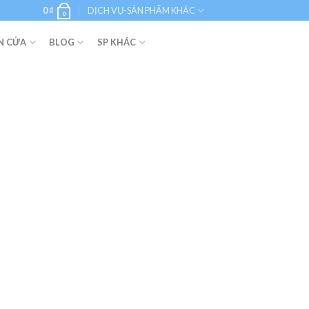
0
₫
DỊCH VỤ-SẢN PHẨM KHÁC
0
N CỬA
BLOG
SP KHÁC