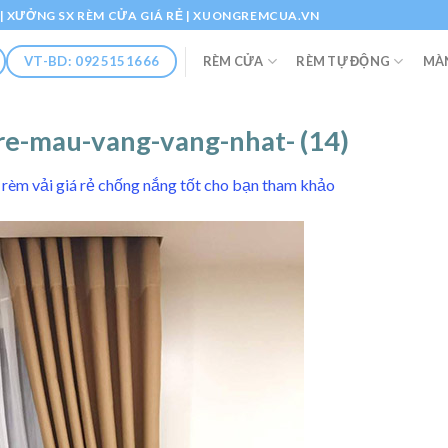
Ổ | XƯỞNG SX RÈM CỬA GIÁ RẺ | XUONGREMCUA.VN
RÈM CỬA
RÈM TỰ ĐỘNG
MÀ
VT-BD: 0925151666
re-mau-vang-vang-nhat- (14)
rèm vải giá rẻ chống nắng tốt cho bạn tham khảo