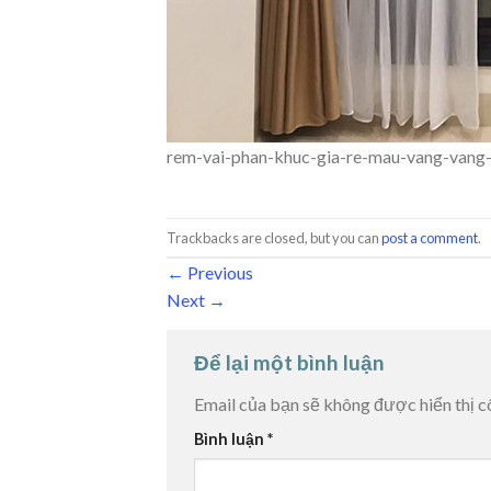
rem-vai-phan-khuc-gia-re-mau-vang-vang-
Trackbacks are closed, but you can
post a comment
.
←
Previous
Next
→
Để lại một bình luận
Email của bạn sẽ không được hiển thị c
Bình luận
*