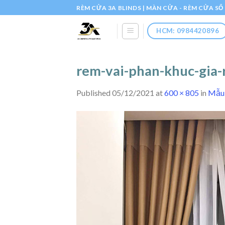
Skip
RÈM CỬA 3A BLINDS | MÀN CỬA - RÈM CỬA S
to
content
HCM: 0984420896
rem-vai-phan-khuc-gia-
Published
05/12/2021
at
600 × 805
in
Mẫu 